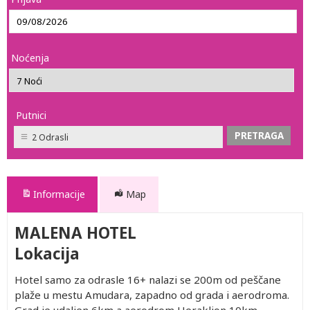
Noćenja
Putnici
2 Odrasli
Informacije
Map
MALENA HOTEL
Lokacija
Hotel samo za odrasle 16+ nalazi se 200m od peščane
plaže u mestu Amudara, zapadno od grada i aerodroma.