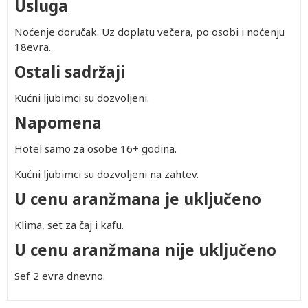
Usluga
Noćenje doručak. Uz doplatu večera, po osobi i noćenju
18evra.
Ostali sadržaji
Kućni ljubimci su dozvoljeni.
Napomena
Hotel samo za osobe 16+ godina.
Kućni ljubimci su dozvoljeni na zahtev.
U cenu aranžmana je uključeno
Klima, set za čaj i kafu.
U cenu aranžmana nije uključeno
Sef 2 evra dnevno.