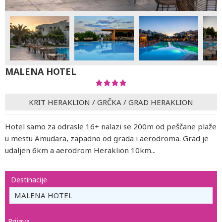
MALENA HOTEL
KRIT HERAKLION
/
GRČKA
/
GRAD HERAKLION
Hotel samo za odrasle 16+ nalazi se 200m od peščane plaže
u mestu Amudara, zapadno od grada i aerodroma. Grad je
udaljen 6km a aerodrom Heraklion 10km...
Destinacije
MALENA HOTEL
Prijava