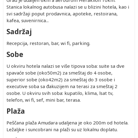
Grad je udaljen 6km a aerodrom Heraklion 10km.
Stanica lokalnog autobusa nalazi se u blizini hotela, kao i
svi sadržaji poput prodavnica, apoteke, restoirana,
kafea, suvenirnica...
Sadržaj
Recepcija, restoran, bar, wi fi, parking.
Sobe
U okviru hotela nalazi se više tipova soba: suite sa dve
spavaće sobe (oko50m2) za smeštaj do 4 osobe,
superior sobe (oko42m2) za smeštaj do 3 osobe i
executive soba sa đakuzijem na terasi za smeštaj 2
osobe. U okviru svih soba: kupatilo, klima, lsat tv,
telefon, wi fi, sef, mini bar, terasa.
Plaža
Peščana plaža Amudara udaljena je oko 200m od hotela.
Ležaljke i suncobrani na plaži su uz lokalnu doplatu.