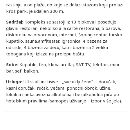
rastinju, a od plaže, do koje se dolazi stazom koja prolazi
kroz park, je udaljen 300 m.
Sadržaj:
Kompleks se sastoji iz 13 blokova i poseduje
glavni restoran, nekoliko a la carte restorana, 5 barova,
diskoteku na otvorenom, internet, šoping centar, tursko
kupatilo, sauna,amfiteatar, igraonica, 4 bazena za
odrasle, 4 bazena za decu, kao i bazen sa 2 velika
tobogana koji izlaze na prelepu baštu.
Sobe:
Kupatilo, fen, klima uređaj, SAT TV, telefon, mini-
bar, sef, balkon.
Usluga:
Ultra all inclusive - „sve uključeno” – doručak,
kasni doručak, ručak, večera, ponoćni obrok, užine,
lokalna i neka uvozna alkoholna i bezalkoholna pića po
hotelskim pravilima (samoposluživanje – izbor više jela).