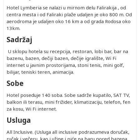
Hotel Lymberia se nalazi u mirnom delu Falirakija , od
centra mesta i od Faliraki plaže udaljen je oko 800 m. Od
aerodroma je udaljen oko 16 km a od grada Rodosa oko
13km.
Sadržaj
U sklopu hotela su recepcija, restoran, lobi bar, bar na
bazenu, bazen, dečiji bazen, dečije igralište, Wi Fi
internet u javnim prostorijama, stoni tenis, mini golf,
bilijar, teniski teren, animacija.
Sobe
Hotel poseduje 140 soba. Sobe sadrže kupatilo, SAT TV,
balkon ili terasu, mini frižider, klimatizaciju, telefon, fen
za kosu, Wi Fi internet.
Usluga
All Inclusive. (Usluga all inclusive podrazumeva doručak,
ručak i večeru, kao i užine i piće na baru pored bazena.