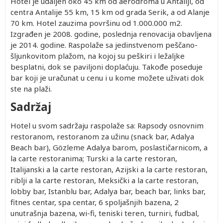
Hotel je udaljen oko 45 km od aerodroma u Antaliji, od
centra Antalije 55 km, 15 km od grada Serik, a od Alanje
70 km. Hotel zauzima površinu od 1.000.000 m2.
Izgrađen je 2008. godine, poslednja renovacija obavljena
je 2014. godine. Raspolaže sa jedinstvenom peščano-
šljunkovitom plažom, na kojoj su peškiri i ležaljke
besplatni, dok se paviljoni doplaćuju. Takođe poseduje
bar koji je uračunat u cenu i u kome možete uživati dok
ste na plaži.
Sadržaj
Hotel u svom sadržaju raspolaže sa: Rapsody osnovnim
restoranom, restoranom za užinu (snack bar, Adalya
Beach bar), Gözleme Adalya barom, poslastičarnicom, a
la carte restoranima; Turski a la carte restoran,
Italijanski a la carte restoran, Azijski a la carte restoran,
riblji a la carte restoran, Meksički a la carte restoran,
lobby bar, Istanblu bar, Adalya bar, beach bar, links bar,
fitnes centar, spa centar, 6 spoljašnjih bazena, 2
unutrašnja bazena, wi-fi, teniski teren, turniri, fudbal,