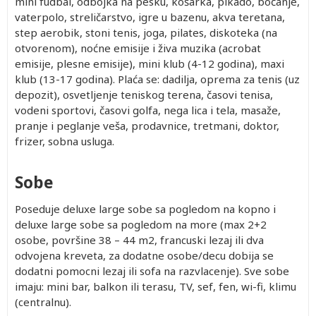
mini fudbal, odbojka na pesku, košarka, pikado, boćanje,
vaterpolo, streličarstvo, igre u bazenu, akva teretana,
step aerobik, stoni tenis, joga, pilates, diskoteka (na
otvorenom), noćne emisije i živa muzika (acrobat
emisije, plesne emisije), mini klub (4-12 godina), maxi
klub (13-17 godina). Plaća se: dadilja, oprema za tenis (uz
depozit), osvetljenje teniskog terena, časovi tenisa,
vodeni sportovi, časovi golfa, nega lica i tela, masaže,
pranje i peglanje veša, prodavnice, tretmani, doktor,
frizer, sobna usluga.
Sobe
Poseduje deluxe large sobe sa pogledom na kopno i
deluxe large sobe sa pogledom na more (max 2+2
osobe, površine 38 – 44 m2, francuski lezaj ili dva
odvojena kreveta, za dodatne osobe/decu dobija se
dodatni pomocni lezaj ili sofa na razvlacenje). Sve sobe
imaju: mini bar, balkon ili terasu, TV, sef, fen, wi-fi, klimu
(centralnu).