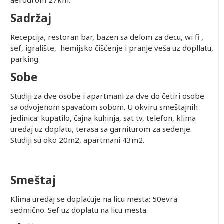
aerodrom 27km.
Sadržaj
Recepcija, restoran bar, bazen sa delom za decu, wi fi ,
sef, igralište, hemijsko čišćenje i pranje veša uz dopllatu,
parking.
Sobe
Studiji za dve osobe i apartmani za dve do četiri osobe
sa odvojenom spavaćom sobom. U okviru smeštajnih
jedinica: kupatilo, čajna kuhinja, sat tv, telefon, klima
uređaj uz doplatu, terasa sa garniturom za sedenje.
Studiji su oko 20m2, apartmani 43m2.
Smeštaj
Klima uređaj se doplaćuje na licu mesta: 50evra
sedmično. Sef uz doplatu na licu mesta.