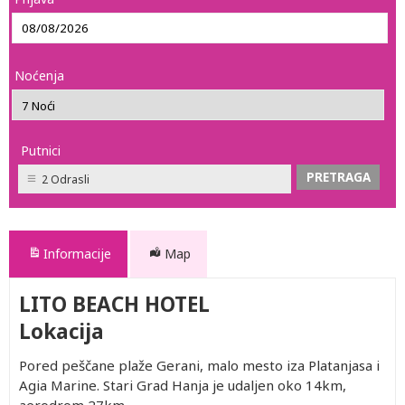
Noćenja
Putnici
2 Odrasli
Informacije
Map
LITO BEACH HOTEL
Lokacija
Pored peščane plaže Gerani, malo mesto iza Platanjasa i
Agia Marine. Stari Grad Hanja je udaljen oko 14km,