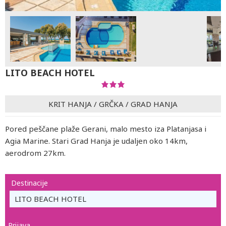
LITO BEACH HOTEL
KRIT HANJA
/
GRČKA
/
GRAD HANJA
Pored peščane plaže Gerani, malo mesto iza Platanjasa i
Agia Marine. Stari Grad Hanja je udaljen oko 14km,
aerodrom 27km.
Destinacije
LITO BEACH HOTEL
Prijava