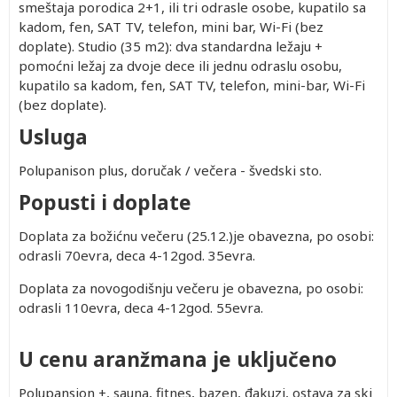
smeštaja porodica 2+1, ili tri odrasle osobe, kupatilo sa
kadom, fen, SAT TV, telefon, mini bar, Wi-Fi (bez
doplate). Studio (35 m2): dva standardna ležaju +
pomoćni ležaj za dvoje dece ili jednu odraslu osobu,
kupatilo sa kadom, fen, SAT TV, telefon, mini-bar, Wi-Fi
(bez doplate).
Usluga
Polupanison plus, doručak / večera - švedski sto.
Popusti i doplate
Doplata za božićnu večeru (25.12.)je obavezna, po osobi:
odrasli 70evra, deca 4-12god. 35evra.
Doplata za novogodišnju večeru je obavezna, po osobi:
odrasli 110evra, deca 4-12god. 55evra.
U cenu aranžmana je uključeno
Polupansion +, sauna, fitnes, bazen, đakuzi, ostava za ski