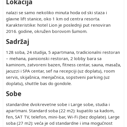
Lokacija
nalazi se samo nekoliko minuta hoda od ski staza i
glavne lift stanice, oko 1 km od centra resorta.
Karakteristike: hotel Lion je poslednji put renoviran
2016. godine, okružen borovom šumom.
Sadržaj
128 soba, 24 studija, 5 apartmana, tradicionalni restoran
– mehana, pansionski restoran, 2 lobby bara sa
kaminom, zatvoreni bazen, fitness centar, sauna, masaža,
jacuzzi i SPA centar, sef na recepciji (uz doplatu), room
servis, skijašnica, menjačnica, sopstveni parking (uz
doplatu), shuttle bas do gondole.
Sobe
standardne dvokrevetne sobe i Large sobe, studia i
apartmani. Standard soba (22 m2): kupatilo sa kadom,
fen, SAT TV, telefon, mini-bar, Wi-Fi (bez doplate). Large
soba (27 m2): veća je od standardne i ima mogućnost