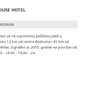
OUSE HOTEL
BODRUM
alazi se na sopstvenoj peščanoj plaži u
 oko 12 km od centra Bodruma i 45 km od
ilas. Izgrađen je 2005. godine na površini od
 - 16.00 - 18.00 - 24.