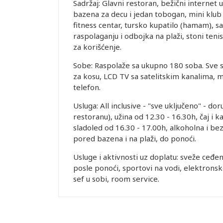
Sadržaj: Glavni restoran, bežični internet 
bazena za decu i jedan tobogan, mini klub 
fitness centar, tursko kupatilo (hamam), s
raspolaganju i odbojka na plaži, stoni tenis,
za korišćenje.
Sobe: Raspolaže sa ukupno 180 soba. Sve so
za kosu, LCD TV sa satelitskim kanalima, m
telefon.
Usluga: All inclusive - "sve uključeno" - d
restoranu), užina od 12.30 - 16.30h, čaj i 
sladoled od 16.30 - 17.00h, alkoholna i b
pored bazena i na plaži, do ponoći.
Usluge i aktivnosti uz doplatu: sveže ceđeni
posle ponoći, sportovi na vodi, elektronske
sef u sobi, room service.