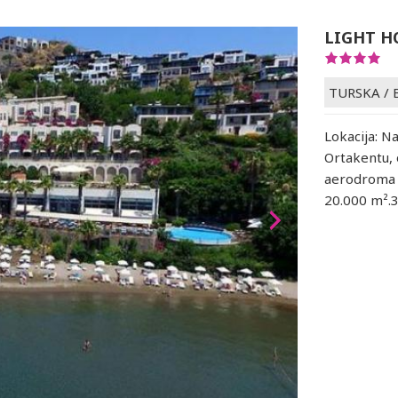
LIGHT H
TURSKA
/
Lokacija: N
Ortakentu,
aerodroma M
20.000 m².30