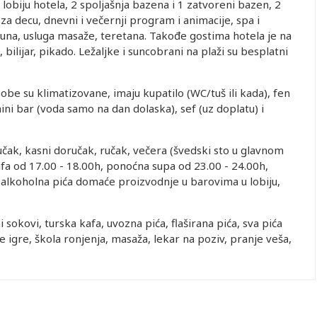
u lobiju hotela, 2 spoljašnja bazena i 1 zatvoreni bazen, 2
za decu, dnevni i večernji program i animacije, spa i
auna, usluga masaže, teretana. Takođe gostima hotela je na
 bilijar, pikado. Ležaljke i suncobrani na plaži su besplatni
be su klimatizovane, imaju kupatilo (WC/tuš ili kada), fen
ini bar (voda samo na dan dolaska), sef (uz doplatu) i
oručak, kasni doručak, ručak, večera (švedski sto u glavnom
kafa od 17.00 - 18.00h, ponoćna supa od 23.00 - 24.00h,
ezalkoholna pića domaće proizvodnje u barovima u lobiju,
 sokovi, turska kafa, uvozna pića, flaširana pića, sva pića
 igre, škola ronjenja, masaža, lekar na poziv, pranje veša,