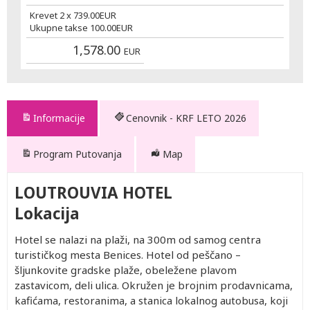
Krevet 2 x
739.00
EUR
Ukupne takse
100.00
EUR
1,578.00
EUR
Informacije
Cenovnik - KRF LETO 2026
Program Putovanja
Map
LOUTROUVIA HOTEL
Lokacija
Hotel se nalazi na plaži, na 300m od samog centra
turističkog mesta Benices. Hotel od peščano –
šljunkovite gradske plaže, obeležene plavom
zastavicom, deli ulica. Okružen je brojnim prodavnicama,
kafićama, restoranima, a stanica lokalnog autobusa, koji