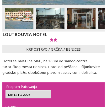
LOUTROUVIA HOTEL
KRF OSTRVO
/
GRČKA
/
BENICES
Hotel se nalazi na plaži, na 300m od samog centra
turističkog mesta Benices. Hotel od peščano – šljunkovite
gradske plaže, obeležene plavom zastavicom, deli ulica.
Program Putovanja
Polazak