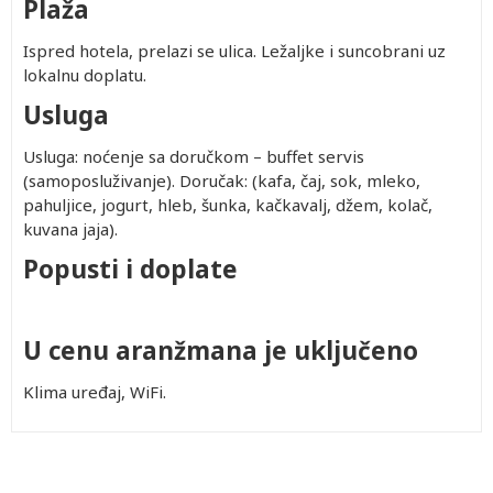
Plaža
Ispred hotela, prelazi se ulica. Ležaljke i suncobrani uz
lokalnu doplatu.
Usluga
Usluga: noćenje sa doručkom – buffet servis
(samoposluživanje). Doručak: (kafa, čaj, sok, mleko,
pahuljice, jogurt, hleb, šunka, kačkavalj, džem, kolač,
kuvana jaja).
Popusti i doplate
U cenu aranžmana je uključeno
Klima uređaj, WiFi.