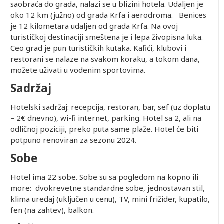
saobraća do grada, nalazi se u blizini hotela. Udaljen je
oko 12 km (južno) od grada Krfa i aerodroma. Benices
je 12 kilometara udaljen od grada Krfa. Na ovoj
turističkoj destinaciji smeštena je i lepa živopisna luka.
Ceo grad je pun turističkih kutaka. Kafići, klubovi i
restorani se nalaze na svakom koraku, a tokom dana,
možete uživati u vodenim sportovima.
Sadržaj
Hotelski sadržaj: recepcija, restoran, bar, sef (uz doplatu
– 2€ dnevno), wi-fi internet, parking. Hotel sa 2, ali na
odličnoj poziciji, preko puta same plaže. Hotel će biti
potpuno renoviran za sezonu 2024.
Sobe
Hotel ima 22 sobe. Sobe su sa pogledom na kopno ili
more: dvokrevetne standardne sobe, jednostavan stil,
klima uređaj (uključen u cenu), TV, mini frižider, kupatilo,
fen (na zahtev), balkon.