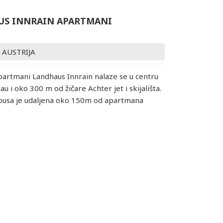
S INNRAIN APARTMANI
/
AUSTRIJA
Apartmani Landhaus Innrain nalaze se u centru
u i oko 300 m od žičare Achter jet i skijališta.
 busa je udaljena oko 150m od apartmana