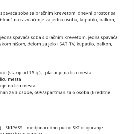
 spavaća soba sa bračnim krevetom, dnevni prostor sa
 kauč na razvlačenje za jednu osobu, kupatilo, balkon,
 jedna spavaća soba s bračnim krevetom, jedna spavaća
jskom nišom, delom za jelo i SAT TV, kupatilo, balkon,
i (stariji od 15 g.),- placanje na licu mesta
 licu mesta
nje na licu mesta
tman za 3 osobe, 60€/apartman za 6 osoba (kreditne
) - SKIPASS - medjunarodno putno SKI osiguranje -