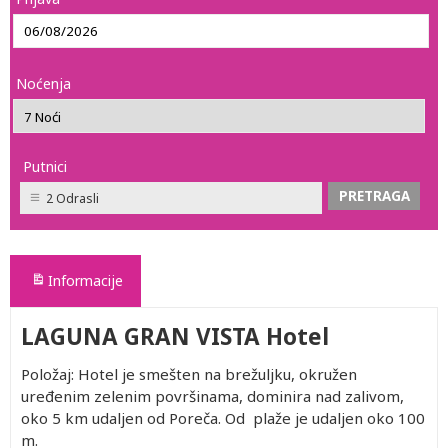
Noćenja
Putnici
2 Odrasli
Informacije
LAGUNA GRAN VISTA Hotel
Položaj: Hotel je smešten na brežuljku, okružen
uređenim zelenim površinama, dominira nad zalivom,
oko 5 km udaljen od Poreča. Od plaže je udaljen oko 100
m.