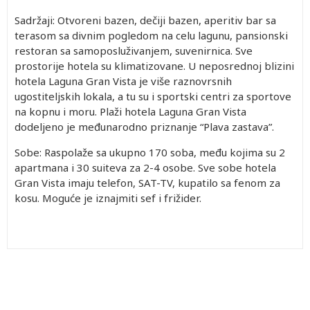
Sadržaji: Otvoreni bazen, dečiji bazen, aperitiv bar sa
terasom sa divnim pogledom na celu lagunu, pansionski
restoran sa samoposluživanjem, suvenirnica. Sve
prostorije hotela su klimatizovane. U neposrednoj blizini
hotela Laguna Gran Vista je više raznovrsnih
ugostiteljskih lokala, a tu su i sportski centri za sportove
na kopnu i moru. Plaži hotela Laguna Gran Vista
dodeljeno je međunarodno priznanje “Plava zastava”.
Sobe: Raspolaže sa ukupno 170 soba, među kojima su 2
apartmana i 30 suiteva za 2-4 osobe. Sve sobe hotela
Gran Vista imaju telefon, SAT-TV, kupatilo sa fenom za
kosu. Moguće je iznajmiti sef i frižider.