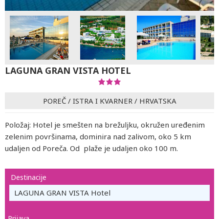
LAGUNA GRAN VISTA HOTEL
POREČ
/
ISTRA I KVARNER
/
HRVATSKA
Položaj: Hotel je smešten na brežuljku, okružen uređenim
zelenim površinama, dominira nad zalivom, oko 5 km
udaljen od Poreča. Od plaže je udaljen oko 100 m.
Destinacije
LAGUNA GRAN VISTA Hotel
Prijava