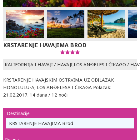
KRSTARENJE HAVAJIMA BROD
KALIFORNIJA I HAVAJI
/
HAVAJI,LOS ANĐELES I ČIKAGO
/
HAV
KRSTARENJE HAVAJSKIM OSTRVIMA UZ OBILAZAK
HONOLULU-A, LOS ANĐELESA I ČIKAGA Polazak:
21.02.2017. 14 dana / 12 noći
Destinacije
KRSTARENJE HAVAJIMA Brod
Prijava