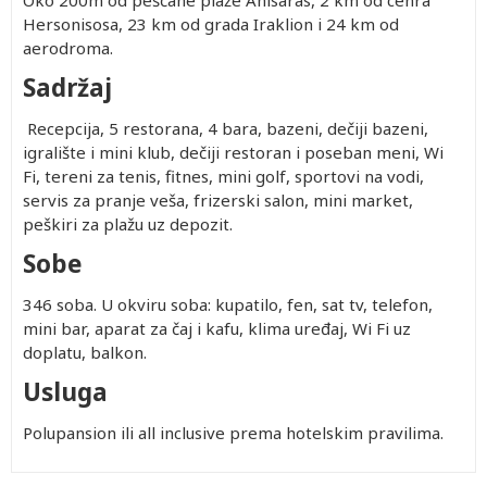
Oko 200m od peščane plaže Anisaras, 2 km od cenra
Hersonisosa, 23 km od grada Iraklion i 24 km od
aerodroma.
Sadržaj
Recepcija, 5 restorana, 4 bara, bazeni, dečiji bazeni,
igralište i mini klub, dečiji restoran i poseban meni, Wi
Fi, tereni za tenis, fitnes, mini golf, sportovi na vodi,
servis za pranje veša, frizerski salon, mini market,
peškiri za plažu uz depozit.
Sobe
346 soba. U okviru soba: kupatilo, fen, sat tv, telefon,
mini bar, aparat za čaj i kafu, klima uređaj, Wi Fi uz
doplatu, balkon.
Usluga
Polupansion ili all inclusive prema hotelskim pravilima.