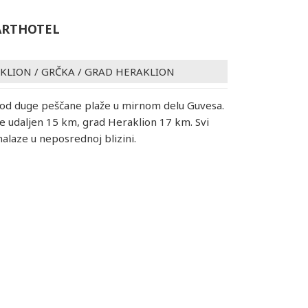
ARTHOTEL
AKLION
/
GRČKA
/
GRAD HERAKLION
od duge peščane plaže u mirnom delu Guvesa.
 udaljen 15 km, grad Heraklion 17 km. Svi
nalaze u neposrednoj blizini.