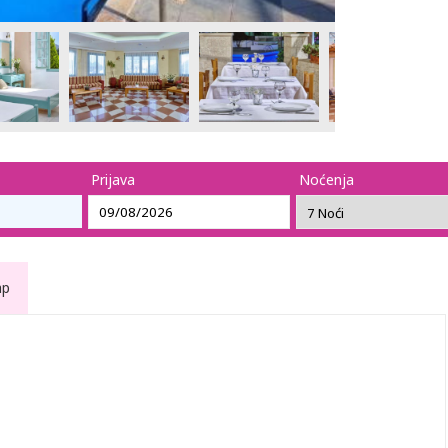
Prijava
Noćenja
ap