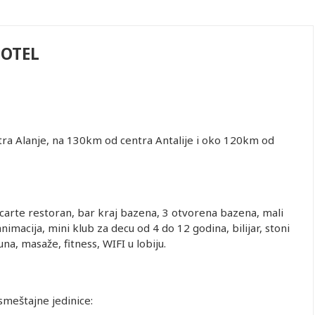
HOTEL
ntra Alanje, na 130km od centra Antalije i oko 120km od
 carte restoran, bar kraj bazena, 3 otvorena bazena, mali
animacija, mini klub za decu od 4 do 12 godina, bilijar, stoni
una, masaže, fitness, WIFI u lobiju.
smeštajne jedinice: