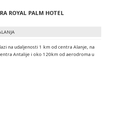
RA ROYAL PALM HOTEL
ALANJA
lazi na udaljenosti 1 km od centra Alanje, na
entra Antalije i oko 120km od aerodroma u