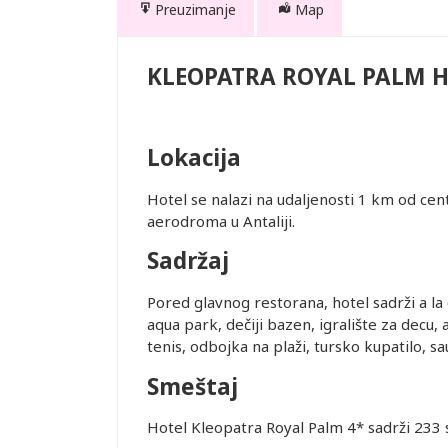
Preuzimanje
Map
M HOTEL
KLEOPATRA ROYAL PALM 
Lokacija
te. Prevoz
Hotel se nalazi na udaljenosti 1 km od ce
 usluge
aerodroma u Antaliji.
Sadržaj
Pored glavnog restorana, hotel sadrži a la
aqua park, dečiji bazen, igralište za decu, 
je i pasoška
tenis, odbojka na plaži, tursko kupatilo, sa
Smeštaj
ovanja
Hotel Kleopatra Royal Palm 4* sadrži 233 