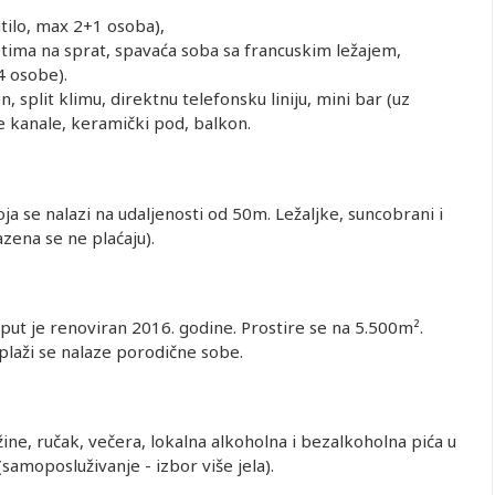
tilo, max 2+1 osoba),
tima na sprat, spavaća soba sa francuskim ležajem,
4 osobe).
, split klimu, direktnu telefonsku liniju, mini bar (uz
ke kanale, keramički pod, balkon.
ja se nalazi na udaljenosti od 50m. Ležaljke, suncobrani i
bazena se ne plaćaju).
put je renoviran 2016. godine. Prostire se na 5.500m².
j plaži se nalaze porodične sobe.
žine, ručak, večera, lokalna alkoholna i bezalkoholna pića u
(samoposluživanje - izbor više jela).