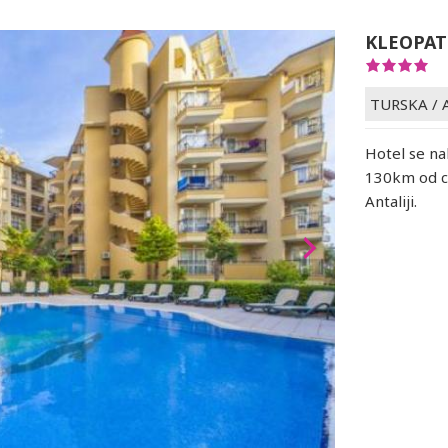
KLEOPAT
TURSKA
/
Hotel se na
130km od c
Antaliji.