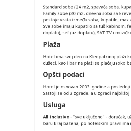
ice dostupne
Standard sobe (24 m2, spavaća soba, kupa
alidni u
Family sobe (30 m2, dnevna soba sa kreve
postoje vrata između soba, kupatilo, max 
Sve sobe imaju kupatilo sa tuš kabinom, fen
ednjem kursu
Leaflet
doplatu), sef (uz doplatu), SAT TV i muzič
ur-ima i
or zadržava
Plaža
Hotel ima svoj deo na Kleopatrinoj plaži ko
STRANE
dušeci, kao i bar na plaži se plaćaju (oko 
 DANA PRED
Opšti podaci
SMEŠTAJ U
REMENA
Hotel je osnovan 2003. godine a poslednji 
Sastoji se od 3 zgrade, a u zgradi najbližo
Usluga
uštaju
All Inclusive
- "sve uključeno" - doručak, u
recepciji
baru kraj bazena, po hotelskim pravilima 
lobiju, ali
ućnosti da