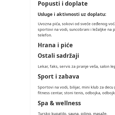
Popusti i doplate
ugu
ovornost i ne
Usluge i aktivnosti uz doplatu:
nkciji usled
rane služe
Uvozna pića, sokovi od sveće ceđenog voća, 
og broja
sportovi na vodi, suncobrani i ležaljke na p
rogo je
telefon.
olimo Vas da
Hrana i piće
 KREVET: U
rasklapanje,
Ostali sadržaji
eđaja zavisi
aj.
Lekar, faks, servis za pranje veša, salon le
rasporedu
ta ili
Sport i zabava
prisustvo).
me obaveste
Sportovi na vodi, bilijar, mini klub za decu 
da
fitness centar, stoni tenis, odbojka, odbojk
 biti
raćajna
Spa & wellness
dino ovlašćen
Tursko kupatilo, sauna, piling, masaže.