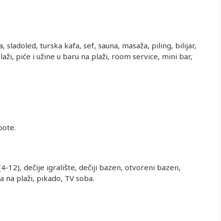
sladoled, turska kafa, sef, sauna, masaža, piling, bilijar,
laži, piće i užine u baru na plaži, room service, mini bar,
pote.
(4-12), dečije igralište, dečiji bazen, otvoreni bazen,
a na plaži, pikado, TV soba.