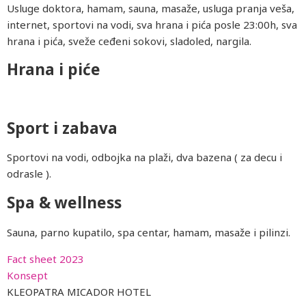
Usluge doktora, hamam, sauna, masaže, usluga pranja veša,
internet, sportovi na vodi, sva hrana i pića posle 23:00h, sva
hrana i pića, sveže ceđeni sokovi, sladoled, nargila.
Hrana i piće
Sport i zabava
Sportovi na vodi, odbojka na plaži, dva bazena ( za decu i
odrasle ).
Spa & wellness
Sauna, parno kupatilo, spa centar, hamam, masaže i pilinzi.
Fact sheet 2023
Konsept
KLEOPATRA MICADOR HOTEL