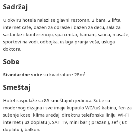
Sadržaj
U okviru hotela nalazi se glavni restoran, 2 bara, 2 lifta,
internet cafe, bazen za odrasle i bazen za decu, sala za
sastanke i konferenciju, spa centar, hamam, sauna, masaže,
sportovi na vodi, odbojka, usluga pranja veša, usluga
doktora.
Sobe
Standardne sobe
su kvadrature 28
m².
Smeštaj
Hotel raspolaže sa 85 smeštajnih jedinica. Sobe su
modernog dizajna i sve imaju kupatilo WC/tuš kabinu, fen za
sušenje kose, klima uređaj, direktnu telefonsku liniju, Wi-Fi
internet ( uz doplatu ), SAT TV, mini bar ( prazan ), sef ( uz
doplatu ), balkon.