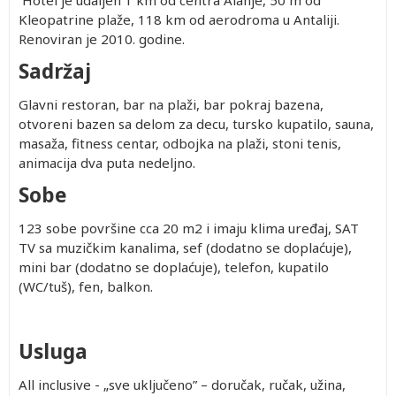
Hotel je udaljen 1 km od centra Alanje, 50 m od
Kleopatrine plaže, 118 km od aerodroma u Antaliji.
Renoviran je 2010. godine.
Sadržaj
Glavni restoran, bar na plaži, bar pokraj bazena,
otvoreni bazen sa delom za decu, tursko kupatilo, sauna,
masaža, fitness centar, odbojka na plaži, stoni tenis,
animacija dva puta nedeljno.
Sobe
123 sobe površine cca 20 m2 i imaju klima uređaj, SAT
TV sa muzičkim kanalima, sef (dodatno se doplaćuje),
mini bar (dodatno se doplaćuje), telefon, kupatilo
(WC/tuš), fen, balkon.
Usluga
All inclusive - „sve uključeno” – doručak, ručak, užina,