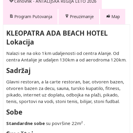
Cenovnik - ANTALIJSKA REGIJA LETO 2026
Program Putovanja
Preuzimanje
Map
KLEOPATRA ADA BEACH HOTEL
Lokacija
Nalazi se na oko 1km udaljenosti od centra Alanje. Od
centra Аntalije je udaljen 130km a od aerodroma 120km.
Sadržaj
Glavni restoran, a la carte restoran, bar, otvoren bazen,
otvoren bazen za decu, sauna, tursko kupatilo, fitness,
Drugo
Po
Prvo
Prvo
Drugo
Drugo
Drugo
Po
Prvo
pikado, internet uz doplatu, odbojka na plaži, pikado,
dete 2-
osobi u
dete 0-
dete 2-
dete 0-
dete 2-
dete 2-
osobi u
dete 0-
tenis, sportovi na vodi, stoni tenis, bilijar, stoni fudbal.
11.99
trokrevetnoj
1.99
11.99
1.99
11.99
11.99
četvorokrevetnoj
1.99
Sobe
god.
sobi
god.
god.
god.
god.
god.
sobi
god.
402.00
1,082.00
Besplatno
402.00
Besplatno
402.00
402.00
932.00
Besplat
(Prvo
(Prvo
(Prvo
(Prvo
402.00
1,432.00
Besplatno
402.00
Besplatno
402.00
402.00
1,192.00
Besplat
dete 2-
dete 0-
dete 0-
dete 2-
Standardne sobe
su površine 22m² .
402.00
1,082.00
Besplatno
402.00
Besplatno
402.00
402.00
932.00
Besplat
11.99)
1.99)
1.99)
2.99)