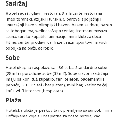
Sadržaj
Hotel sadrži
: glavni restoran, 3 a la carte restorana
(mediteranski, azijski i turski), 6 barova, spoljašnji i
unutrašnji bazen, olimpijski bazen, bazen za decu, bazen
sa toboganima, wellness&spa centar, tretmani masaža,
sauna, tursko kupatilo, animacije, mini klub za decu.
Fitnes centar,prodavnica, frizer, razni sportovi na vodi,
odbojka na plaži, aerobik.
Sobe
Hotel ukupno raspolaže sa 436 soba. Standardne sobe
(28m2) i porodične sobe (38m2). Sobe u svom sadržaju
imaju balkon, tuš/kupatilo, fen, telefon, bademantil i
papuče, LCD TV, sef (besplatan), mini bar, ketler za čaj i
kafu, wi-fi internet (besplatan).
Plaža
Hotelska plaža je peskovita i opremljena sa suncobrnima
i ležaljkama koje su besplatne za goste hotela, kao i