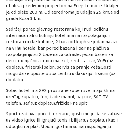
obali sa predivnim pogledom na Egejsko more. Udaljen
je od plaže 200 m. Od aerodroma je udaljen 25 km,a od
grada Kosa 3 km.
Sadržaj: pored glavnog restorana koji nudi odličnu
internacionalnu kuhinju hotel ima na raspolaganju i
restoran grčke kuhinje, 2 bara od kojih se jedan nalazi
na vrhu hotela ,bar pored bazena i bar na plaži.Na
raspolaganju su 2 bazena za odrasle, jedan bazen za
decu, menjačnica, mini market, rent – a- car, WiFi (uz
doplatu), frizerski salon, servis za pranje veša.Gosti
mogu da se opuste u spa centru u đakuziju ili sauni (uz
doplatu)
Sobe: hotel ima 292 prostrane sobe i sve imaju klima
uređaj, kupatilo, fen, bade mantil, papuče, SAT TV,
telefon, sef (uz doplatu),frižider(na upit)
Sport i zabava: pored teretane, gosti mogu da se zabave
uz video igrice ili igrajući tenis i bilijar(uz doplatu) kao i
odbojku na plaži.Mlađm gostima su na raspolaganju