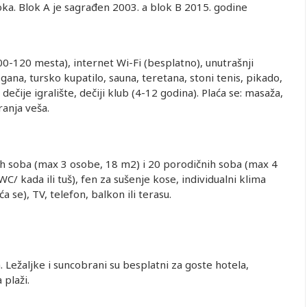
oka. Blok A je sagrađen 2003. a blok B 2015. godine
00-120 mesta), internet Wi-Fi (besplatno), unutrašnji
ana, tursko kupatilo, sauna, teretana, stoni tenis, pikado,
 dečije igralište, dečiji klub (4-12 godina). Plaća se: masaža,
ranja veša.
h soba (max 3 osobe, 18 m2) i 20 porodičnih soba (max 4
C/ kada ili tuš), fen za sušenje kose, individualni klima
a se), TV, telefon, balkon ili terasu.
a. Ležaljke i suncobrani su besplatni za goste hotela,
 plaži.