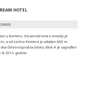
REAM HOTEL
KEMER
lazi u Kemeru. Od aerodroma u Antaliji je
km, a od centra Kemera je udaljen 600 m.
iz dva četvorospratna bloka. Blok A je sagrađen
k B 2015. godine