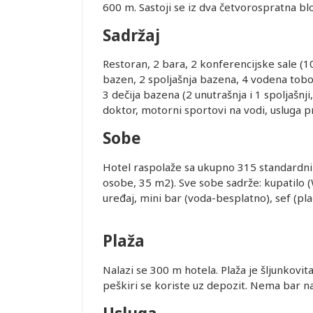
600 m. Sastoji se iz dva četvorospratna bl
Sadržaj
Restoran, 2 bara, 2 konferencijske sale (1
bazen, 2 spoljašnja bazena, 4 vodena tobog
3 dečija bazena (2 unutrašnja i 1 spoljašnji,
doktor, motorni sportovi na vodi, usluga p
Sobe
Hotel raspolaže sa ukupno 315 standardni
osobe, 35 m2). Sve sobe sadrže: kupatilo (W
uređaj, mini bar (voda-besplatno), sef (plać
Plaža
Leaflet
Nalazi se 300 m hotela. Plaža je šljunkovit
peškiri se koriste uz depozit. Nema bar na