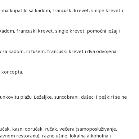
ma kupatilo sa kadom, francuski krevet, single krevet i
adom, francuski krevet, single krevet, pomoćni ležaj i
 sa kadom, ili tušem, francuski krevet i dva odvojena
n koncepta.
kovitu plažu. Ležaljke, suncobrani, dušeci i peškiri se ne
ručak, kasni doručak, ručak, večera (samoposluživanje,
lavnom restoranu), razne užine, lokalna alkoholna i