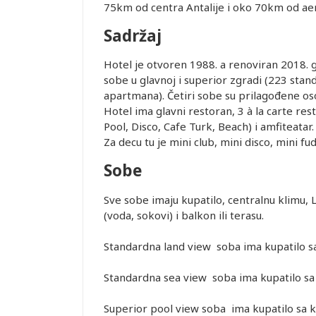
75km od centra Antalije i oko 70km od ae
Sadržaj
Hotel je otvoren 1988. a renoviran 2018.
sobe u glavnoj i superior zgradi (223 stand
apartmana). Četiri sobe su prilagođene 
Hotel ima glavni restoran, 3 à la carte res
Pool, Disco, Cafe Turk, Beach) i amfiteatar.
Za decu tu je mini club, mini disco, mini fudb
Sobe
Sve sobe imaju kupatilo, centralnu klimu, L
(voda, sokovi) i balkon ili terasu.
Standardna land view soba ima kupatilo sa
Leaflet
Standardna sea view soba ima kupatilo sa 
Superior pool view soba ima kupatilo sa k