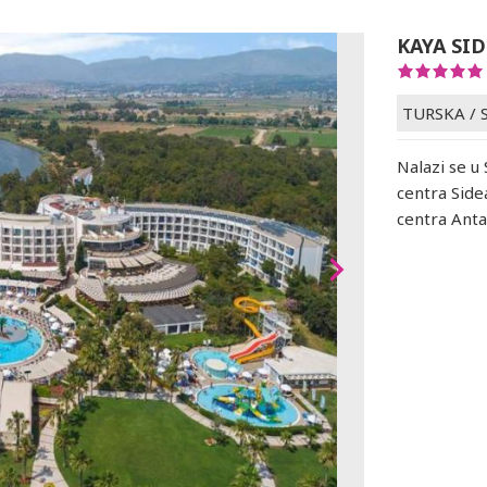
KAYA SI
TURSKA
/
Nalazi se u
centra Sid
centra Anta