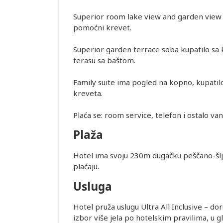
Superior room lake view and garden view i
pomoćni krevet.
Superior garden terrace soba kupatilo sa k
terasu sa baštom.
Family suite ima pogled na kopno, kupatilo
kreveta.
Plaća se: room service, telefon i ostalo va
Plaža
Hotel ima svoju 230m dugačku peščano-šljun
plaćaju.
Usluga
Hotel pruža uslugu Ultra All Inclusive – do
izbor više jela po hotelskim pravilima, u g