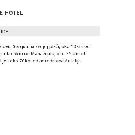
DE HOTEL
SIDE
 Sideu, Sorgun na svojoj plaži, oko 10km od
ea, oko 5km od Manavgata, oko 75km od
lije i oko 70km od aerodroma Antalija.