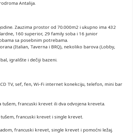
rodroma Antalija.
 godine. Zauzima prostor od 70.000m2 i ukupno ima 432
ardne, 160 superior, 29 family soba i 16 junior
osobama sa posebnim potrebama.
torana (Italian, Taverna i BRQ), nekoliko barova (Lobby,
al, igralište i dečiji bazeni.
CD TV, sef, fen, Wi-Fi internet konekciju, telefon, mini bar
 tušem, francuski krevet ili dva odvojena kreveta.
tušem, francuski krevet i single krevet.
adom, francuski krevet, single krevet i pomoćni ležaj.