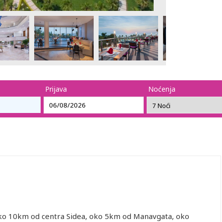
Prijava
Noćenja
, oko 10km od centra Sidea, oko 5km od Manavgata, oko