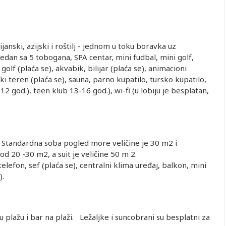
ijanski, azijski i roštilj - jednom u toku boravka uz
jedan sa 5 tobogana, SPA centar, mini fudbal, mini golf,
golf (plaća se), akvabik, bilijar (plaća se), animacioni
i teren (plaća se), sauna, parno kupatilo, tursko kupatilo,
12 god.), teen klub 13-16 god.), wi-fi (u lobiju je besplatan,
 Standardna soba pogled more veličine je 30 m2 i
d 20 -30 m2, a suit je veličine 50 m 2.
telefon, sef (plaća se), centralni klima uređaj, balkon, mini
).
 plažu i bar na plaži. Ležaljke i suncobrani su besplatni za