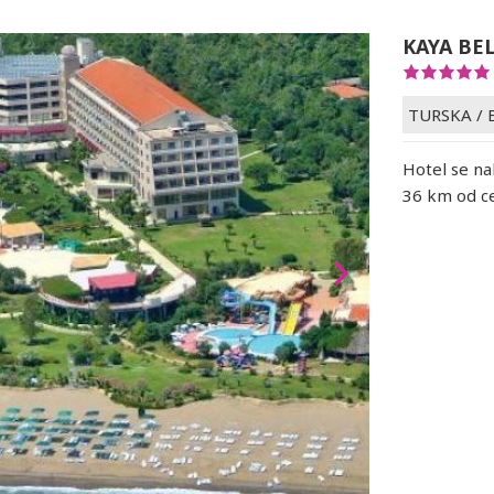
KAYA BE
TURSKA
/
Hotel se na
36 km od ce