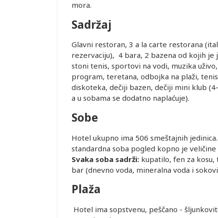
mora.
Sadržaj
Glavni restoran, 3 a la carte restorana (ital
rezervaciju), 4 bara, 2 bazena od kojih je 
stoni tenis, sportovi na vodi, muzika uživo, 
program, teretana, odbojka na plaži, tenisk
diskoteka, dečiji bazen, dečiji mini klub (4-
a u sobama se dodatno naplaćuje).
Sobe
Hotel ukupno ima 506 smeštajnih jedinica.
standardna soba pogled kopno je veličine o
Svaka soba sadrži:
kupatilo, fen za kosu, 
bar (dnevno voda, mineralna voda i sokovi
Plaža
Leaflet
Hotel ima sopstvenu, peščano - šljunkovitu