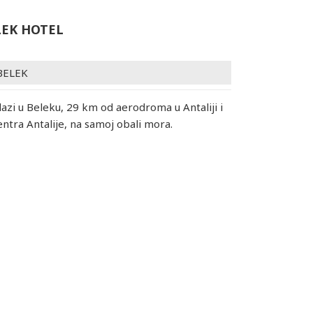
LEK HOTEL
BELEK
lazi u Beleku, 29 km od aerodroma u Antaliji i
ntra Antalije, na samoj obali mora.