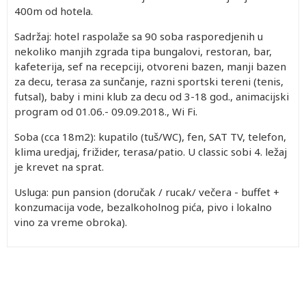
400m od hotela.
Sadržaj: hotel raspolaže sa 90 soba rasporedjenih u
nekoliko manjih zgrada tipa bungalovi, restoran, bar,
kafeterija, sef na recepciji, otvoreni bazen, manji bazen
za decu, terasa za sunčanje, razni sportski tereni (tenis,
futsal), baby i mini klub za decu od 3-18 god., animacijski
program od 01.06.- 09.09.2018., Wi Fi.
Soba (cca 18m2): kupatilo (tuš/WC), fen, SAT TV, telefon,
klima uredjaj, frižider, terasa/patio. U classic sobi 4. ležaj
je krevet na sprat.
Usluga: pun pansion (doručak / rucak/ večera - buffet +
konzumacija vode, bezalkoholnog pića, pivo i lokalno
vino za vreme obroka).