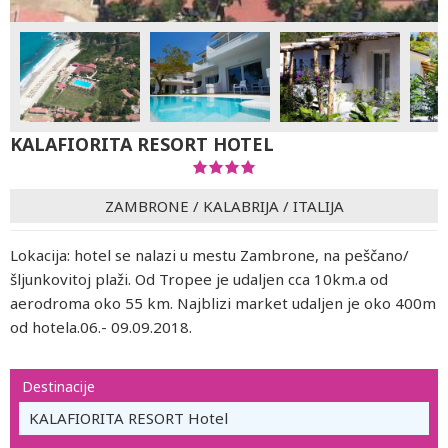
KALAFIORITA RESORT HOTEL
ZAMBRONE
/
KALABRIJA
/
ITALIJA
Lokacija: hotel se nalazi u mestu Zambrone, na peščano/
šljunkovitoj plaži. Od Tropee je udaljen cca 10km.a od
aerodroma oko 55 km. Najblizi market udaljen je oko 400m
od hotela.06.- 09.09.2018.
Destinacije
KALAFIORITA RESORT Hotel