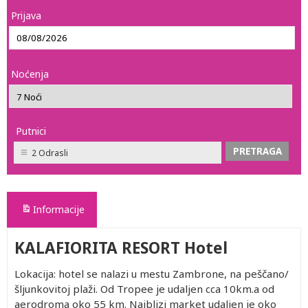
Prijava
Noćenja
Putnici
2 Odrasli
Informacije
KALAFIORITA RESORT Hotel
Lokacija: hotel se nalazi u mestu Zambrone, na peščano/
šljunkovitoj plaži. Od Tropee je udaljen cca 10km.a od
aerodroma oko 55 km. Najblizi market udaljen je oko