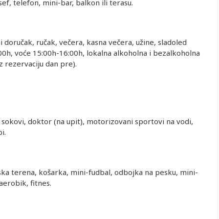
ef, telefon, mini-bar, balkon ili terasu.
ni doručak, ručak, večera, kasna večera, užine, sladoled
:00h, voće 15:00h-16:00h, lokalna alkoholna i bezalkoholna
z rezervaciju dan pre).
sokovi, doktor (na upit), motorizovani sportovi na vodi,
i.
ska terena, košarka, mini-fudbal, odbojka na pesku, mini-
aerobik, fitnes.