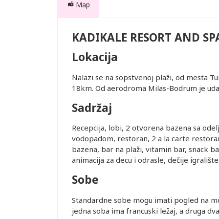
Map
KADIKALE RESORT AND SP
Lokacija
nih za
rajolik
Nalazi se na sopstvenoj plaži, od mesta T
18km. Od aerodroma Milas-Bodrum je uda
Sadržaj
Recepcija, lobi, 2 otvorena bazena sa ode
te. Prevoz
vodopadom, restoran, 2 a la carte restorana
 usluge
bazena, bar na plaži, vitamin bar, snack ba
animacija za decu i odrasle, dečije igralište
Sobe
Standardne sobe mogu imati pogled na mor
je i pasoška
jedna soba ima francuski ležaj, a druga dva 