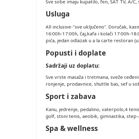
Sve sobe imaju kupatilo, fen, SAT TV, A/C, s
ovanja
Usluga
All inclusive-"sve uključeno". Doručak, kas
ice dostupne
Leaflet
16:00h-17:00h, čaj,kafa i kolači 17:00h-18
alidni u
pića, jedan odlazak u a la carte restoran (u
Popusti i doplate
ednjem kursu
ur-ima i
Sadržaji uz doplatu:
or zadržava
Sve vrste masaža i tretmana, sveže ceđeni 
ronjenje, prodavnice, shuttle bas, sef u sob
STRANE
Sport i zabava
 DANA PRED
SMEŠTAJ U
Kanu, jedrenje, pedalino, vaterpolo,4 teni
REMENA
golf, stoni tenis, aeobik, gimnastika, step-
Spa & wellness