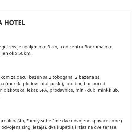
A HOTEL
urgutreis je udaljen oko 3km, a od centra Bodruma oko
ljen oko 50km.
ljkom za decu, bazen sa 2 tobogana, 2 bazena sa
 (morski plodovi i italijanski), lobi bar, bar pored
r, diskoteka, lekar, SPA, prodavnice, mini-klub, mini-klub,
.
e ili baštu, Family sobe čine dve odvojene spavaće sobe (
odvojena singl ležaja), dva kupatila i izlaz na dve terase.