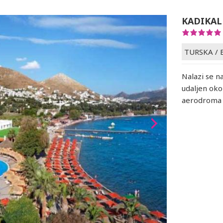
KADIKAL
TURSKA
/
Nalazi se n
udaljen ok
aerodroma 