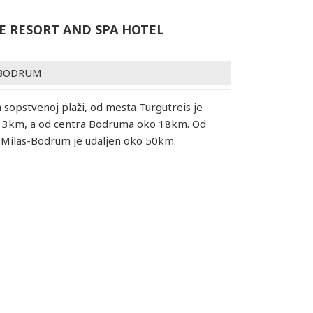
E RESORT AND SPA HOTEL
BODRUM
a sopstvenoj plaži, od mesta Turgutreis je
o 3km, a od centra Bodruma oko 18km. Od
Milas-Bodrum je udaljen oko 50km.