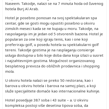
Naseem. Takodje, nalazi se na 7 minuta hoda od čuvenog
hotela Burj Al Arab.
Hotel je posebno ponosan na svoj spektakularan spa
centar, gde se gosti mogu opustiti posebno u okviru
zimskih meseci kada se ne kupaju u moru. Takodje, na
raspolaganju im je jedan od 5 otvorenih bazena. Hotel je
popularan za one koji igraju tenis, kao i one koji
preferiraju golf, u posedu hotela su spektakularni golf
tereni. Takodje gostima je na rasplaganju consierge
usluga dostupna u bilo koje doba dana koja izlazi u susret
i najzahtevnijim gostima. Mogućnost organizovanog
besplatnog prevoza do obližnih prodavnica i shopping
mola.
U okviru hotela nalazi se preko 50 restorana, kao i
barova u okviru hotela i barova na samoj plazi, a koji
služe specijalitete domaće kao internacionalne kuhinje.
Hotel posedjuje 387 soba i 43 suite – a. U okviru
kompleksa postoji više desetina tipova soba, da