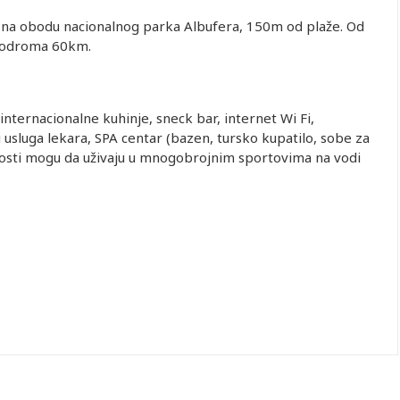
, na obodu nacionalnog parka Albufera, 150m od plaže. Od
erodroma 60km.
nternacionalne kuhinje, sneck bar, internet Wi Fi,
i usluga lekara, SPA centar (bazen, tursko kupatilo, sobe za
Gosti mogu da uživaju u mnogobrojnim sportovima na vodi