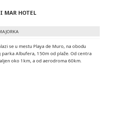
DI MAR HOTEL
MAJORKA
lazi se u mestu Playa de Muro, na obodu
 parka Albufera, 150m od plaže. Od centra
daljen oko 1km, a od aerodroma 60km.