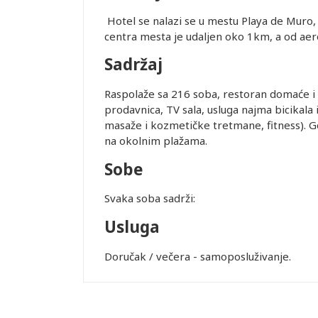
Hotel se nalazi se u mestu Playa de Muro
centra mesta je udaljen oko 1km, a od a
Sadržaj
Raspolaže sa 216 soba, restoran domaće i i
prodavnica, TV sala, usluga najma bicikala 
masaže i kozmetičke tretmane, fitness). 
na okolnim plažama.
Sobe
Svaka soba sadrži:
Usluga
Doručak / večera - samoposluživanje.