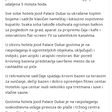
udaljena 5 minuta hoda.
Sve sobe hotela Jood Palace Dubai su ukrašene toplim
bojama i sadrže klasičan nameštaj i luksuzno sopstveno
kupatilo. Svaka soba takođe obuhvata ogroman balkon
sa pogledom na grad, aparat za pripremu čaja i kafe i
interaktivni flat-screen TV sa satelitskim kanalima.
U okviru hotela Jood Palace Dubai gostima je na
raspolaganju 6 ugostiteljskih objekata, uključujući i
indijski, pan-azijski i arapski restoran. Bar pored
krovnog bazena predstavlja savršeno mesto da se
rashladite uz piće.
U rekreativne sadržaje spadaju krovni bazen sa terasom
za sunčanje, dečiji bazen i dobro opremljen fitnes centar.
Hotelski spa centar nudi nekoliko spa tretmana i suve i
vlažne saune.
Gostima hotela Jood Palace Dubai je na raspolaganju
svakodnevna usluga prevoza do plaže i tržnog centra