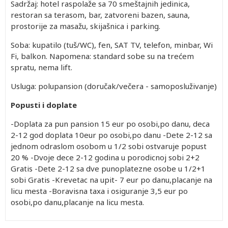
Sadržaj: hotel raspolaže sa 70 smeštajnih jedinica,
restoran sa terasom, bar, zatvoreni bazen, sauna,
prostorije za masažu, skijašnica i parking.
Soba: kupatilo (tuš/WC), fen, SAT TV, telefon, minbar, Wi
Fi, balkon. Napomena: standard sobe su na trećem
spratu, nema lift.
Usluga: polupansion (doručak/večera - samoposluživanje)
Popusti i doplate
-Doplata za pun pansion 15 eur po osobi,po danu, deca
2-12 god doplata 10eur po osobi,po danu -Dete 2-12 sa
jednom odraslom osobom u 1/2 sobi ostvaruje popust
20 % -Dvoje dece 2-12 godina u porodicnoj sobi 2+2
Gratis -Dete 2-12 sa dve punoplatezne osobe u 1/2+1
sobi Gratis -Krevetac na upit- 7 eur po danu,placanje na
licu mesta -Boravisna taxa i osiguranje 3,5 eur po
osobi,po danu,placanje na licu mesta.