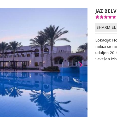
JAZ BEL
SHARM EL
Lokacija: H
nalazi se n
udaljen 20
Savršen izb