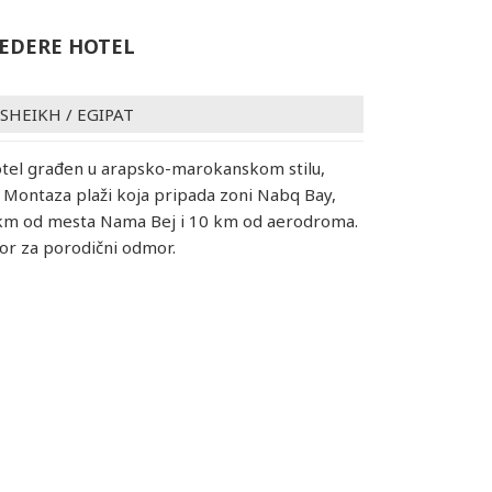
VEDERE HOTEL
 SHEIKH
/
EGIPAT
otel građen u arapsko-marokanskom stilu,
a Montaza plaži koja pripada zoni Nabq Bay,
 km od mesta Nama Bej i 10 km od aerodroma.
or za porodični odmor.