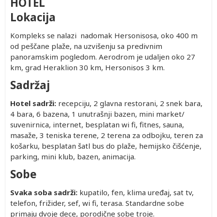
HOTEL
Lokacija
Kompleks se nalazi nadomak Hersonisosa, oko 400 m
od peščane plaže, na uzvišenju sa predivnim
panoramskim pogledom. Aerodrom je udaljen oko 27
km, grad Heraklion 30 km, Hersonisos 3 km.
Sadržaj
Hotel sadrži:
recepciju, 2 glavna restorani, 2 snek bara,
4 bara, 6 bazena, 1 unutrašnji bazen, mini market/
suvenirnica, internet, besplatan wi fi, fitnes, sauna,
masaže, 3 teniska terene, 2 terena za odbojku, teren za
košarku, besplatan šatl bus do plaže, hemijsko čišćenje,
parking, mini klub, bazen, animacija.
Sobe
Svaka soba sadrži:
kupatilo, fen, klima uređaj, sat tv,
telefon, frižider, sef, wi fi, terasa. Standardne sobe
primaju dvoje dece, porodične sobe troje.