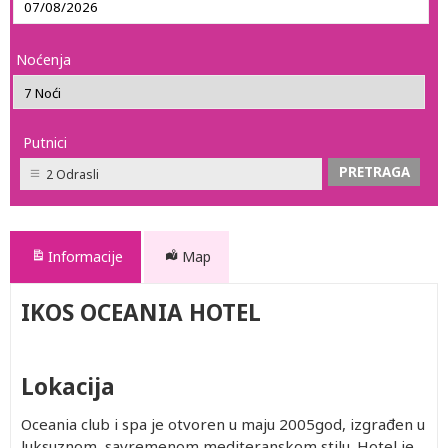
Noćenja
Putnici
2 Odrasli
Informacije
Map
IKOS OCEANIA HOTEL
Lokacija
Oceania club i spa je otvoren u maju 2005god, izgrađen u
luksuznom, savremenom mediteranskom stilu. Hotel je