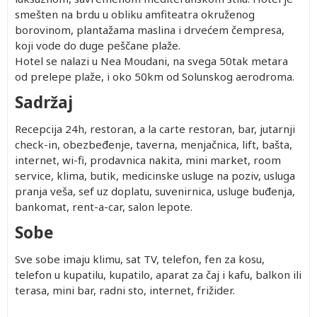
smešten na brdu u obliku amfiteatra okruženog
borovinom, plantažama maslina i drvećem čempresa,
koji vode do duge peščane plaže.
Hotel se nalazi u Nea Moudani, na svega 50tak metara
od prelepe plaže, i oko 50km od Solunskog aerodroma.
Sadržaj
Recepcija 24h, restoran, a la carte restoran, bar, jutarnji
check-in, obezbeđenje, taverna, menjačnica, lift, bašta,
internet, wi-fi, prodavnica nakita, mini market, room
service, klima, butik, medicinske usluge na poziv, usluga
pranja veša, sef uz doplatu, suvenirnica, usluge buđenja,
bankomat, rent-a-car, salon lepote.
Sobe
Sve sobe imaju klimu, sat TV, telefon, fen za kosu,
telefon u kupatilu, kupatilo, aparat za čaj i kafu, balkon ili
terasa, mini bar, radni sto, internet, frižider.