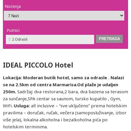
Noćenja
Putnici
2 Odrasli
IDEAL PICCOLO Hotel
Lokacija: Moderan butik hotel, samo za odrasle . Nalazi
se na 2.5km od centra Marmarisa.Od plaže je udaljen
250m.
Sadržaj:
dva restorana,2 bara, dva bazena sa terasom
za sunčanje,SPA centar sa saunom, tursko kupatilo , Gym,
WiFi.
Usluga:
all inclusive – “sve uključeno” prema hotelskim
pravilima – doručak, ručak, večera (samoposluživanje, izbor
više jela), lokalna alkoholna i bezalkoholna pića po
hotelskim terminima.