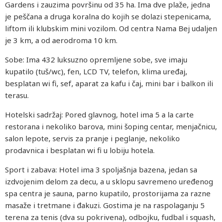
Gardens i zauzima površinu od 35 ha. Ima dve plaže, jedna
je peščana a druga koralna do kojih se dolazi stepenicama,
liftom ili klubskim mini vozilom. Od centra Nama Bej udaljen
je 3 km, a od aerodroma 10 km.
Sobe: Ima 432 luksuzno opremljene sobe, sve imaju
kupatilo (tuš/wc), fen, LCD TV, telefon, klima uređaj,
besplatan wi fi, sef, aparat za kafu i čaj, mini bar i balkon ili
terasu.
Hotelski sadržaj: Pored glavnog, hotel ima 5 a la carte
restorana i nekoliko barova, mini šoping centar, menjačnicu,
salon lepote, servis za pranje i peglanje, nekoliko
prodavnica i besplatan wi fi u lobiju hotela.
Sport i zabava: Hotel ima 3 spoljašnja bazena, jedan sa
izdvojenim delom za decu, a u sklopu savremeno uređenog
spa centra je sauna, parno kupatilo, prostorijama za razne
masaže i tretmane i đakuzi. Gostima je na raspolaganju 5
terena za tenis (dva su pokrivena), odbojku, fudbal i squash,