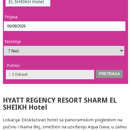
EL SHEIKH Hotel
Prijava
Noćenja
Putnici
2 Odrasli
HYATT REGENCY RESORT SHARM EL
SHEIKH Hotel
Lokacija: Ekskluzivan hotel sa panoramskim pogledom na
pučinu i Nama Bej, smešten na uzvišenju Aqua Oasa, u zalivu