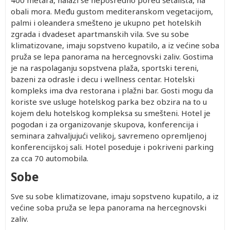
400 metara, nalazi se neposredno pored šetališta, na
obali mora. Među gustom mediteranskom vegetacijom,
palmi i oleandera smešteno je ukupno pet hotelskih
zgrada i dvadeset apartmanskih vila. Sve su sobe
klimatizovane, imaju sopstveno kupatilo, a iz većine soba
pruža se lepa panorama na hercegnovski zaliv. Gostima
je na raspolaganju sopstvena plaža, sportski tereni,
bazeni za odrasle i decu i wellness centar. Hotelski
kompleks ima dva restorana i plažni bar. Gosti mogu da
koriste sve usluge hotelskog parka bez obzira na to u
kojem delu hotelskog kompleksa su smešteni. Hotel je
pogodan i za organizovanje skupova, konferencija i
seminara zahvaljujući velikoj, savremeno opremljenoj
konferencijskoj sali. Hotel poseduje i pokriveni parking
za cca 70 automobila.
Sobe
Sve su sobe klimatizovane, imaju sopstveno kupatilo, a iz
većine soba pruža se lepa panorama na hercegnovski
zaliv.