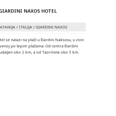
GIARDINI NAXOS HOTEL
 KATANIJA
/
ITALIJA
/
GIARDINI NAXOS
tel se nalazi na plaži u Đardini Naksosu, u zoni
venoj po lepim plažama. Od centra Đardini
udaljen oko 2 km, a od Taormine oko 5 km.