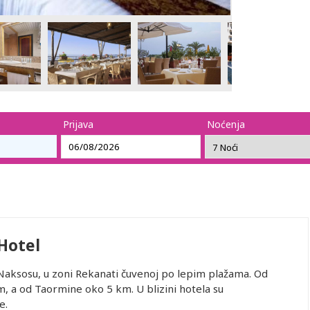
Prijava
Noćenja
Hotel
ni Naksosu, u zoni Rekanati čuvenoj po lepim plažama. Od
m, a od Taormine oko 5 km. U blizini hotela su
e.