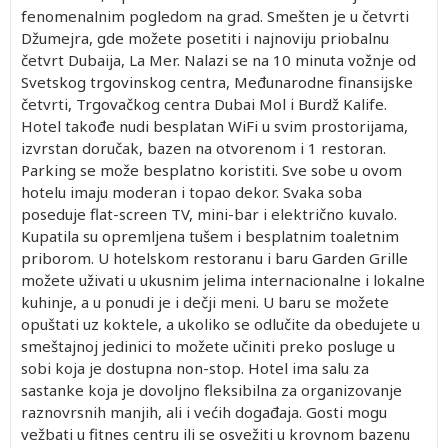
fenomenalnim pogledom na grad. Smešten je u četvrti
Džumejra, gde možete posetiti i najnoviju priobalnu
četvrt Dubaija, La Mer. Nalazi se na 10 minuta vožnje od
Svetskog trgovinskog centra, Međunarodne finansijske
četvrti, Trgovačkog centra Dubai Mol i Burdž Kalife.
Hotel takođe nudi besplatan WiFi u svim prostorijama,
izvrstan doručak, bazen na otvorenom i 1 restoran.
Parking se može besplatno koristiti. Sve sobe u ovom
hotelu imaju moderan i topao dekor. Svaka soba
poseduje flat-screen TV, mini-bar i električno kuvalo.
Kupatila su opremljena tušem i besplatnim toaletnim
priborom. U hotelskom restoranu i baru Garden Grille
možete uživati u ukusnim jelima internacionalne i lokalne
kuhinje, a u ponudi je i dečji meni. U baru se možete
opuštati uz koktele, a ukoliko se odlučite da obedujete u
smeštajnoj jedinici to možete učiniti preko posluge u
sobi koja je dostupna non-stop. Hotel ima salu za
sastanke koja je dovoljno fleksibilna za organizovanje
raznovrsnih manjih, ali i većih događaja. Gosti mogu
vežbati u fitnes centru ili se osvežiti u krovnom bazenu