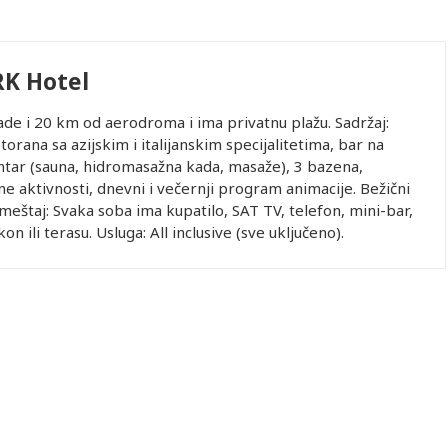
K Hotel
de i 20 km od aerodroma i ima privatnu plažu. Sadržaj:
torana sa azijskim i italijanskim specijalitetima, bar na
entar (sauna, hidromasažna kada, masaže), 3 bazena,
ne aktivnosti, dnevni i večernji program animacije. Bežični
eštaj: Svaka soba ima kupatilo, SAT TV, telefon, mini-bar,
on ili terasu. Usluga: All inclusive (sve uključeno).