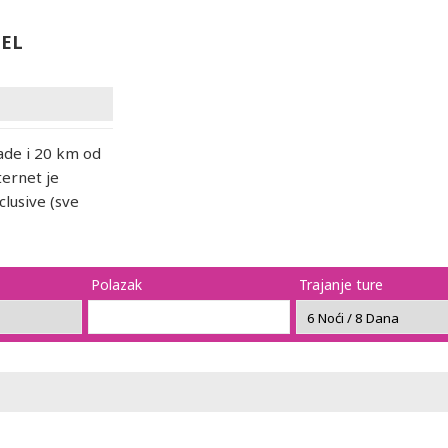
TEL
ade i 20 km od
ternet je
clusive (sve
Polazak
Trajanje ture