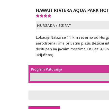
HAWAII RIVIERA AQUA PARK HO
HURGADA
/
EGIPAT
Lokacija:Nalazi se 11 km severno od Hurg
aerodroma i ima privatnu plažu. Bežični in
dostupan na javnim mestima. Usluga: All in
uključeno).
Program Putovanja