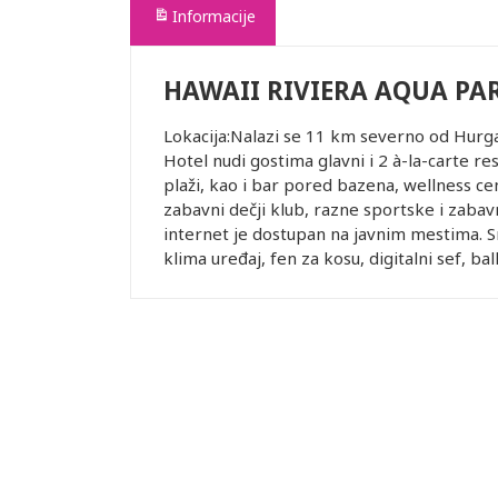
Informacije
HAWAII RIVIERA AQUA PAR
Lokacija:Nalazi se 11 km severno od Hurga
Hotel nudi gostima glavni i 2 à-la-carte res
plaži, kao i bar pored bazena, wellness c
zabavni dečji klub, razne sportske i zabav
internet je dostupan na javnim mestima. Sm
klima uređaj, fen za kosu, digitalni sef, balk