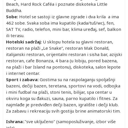
Beach, Hard Rock Caféa i poznate diskoteka Little
Buddha.
Sobe:
Hotel se sastoji iz glavne zgrade i dva krila a ima
462 sobe. Svaka soba ima kupatilo (kada/tuš/wc), fen,
SAT TV, radio, telefon, mini bar, klima uređaj, sef, balkon
ili terasu.
Hotelski sadržaj:
U sklopu hotela su glavni restoran,
restoran na plaži „Le Snake“, restoran Mak Donald,
italijanski restoran, orijentalni restoran i sisha bar, azijski
restoran, cafe Bonanza, 4 bara (u lobiju, pored bazena,
na plaži i bar Island na pontonu), diskoteka, salon lepote
i internet centar.
Sport i zabava:
Gostima su na raspolaganju spoljašnji
bazeni, dečiji bazen, teretana, sportovi na vodi, odbojka
i mini fudbal na plaži, stoni tenis, bilijar, spa centar u
okviru koga su đakuzi, sauna, parno kupatilo i fitnes. Za
najmlađe je predviđen dečji bazen, igralište i dečji klub.
Za zabavu i rekreaciju svih gostiju brine animatorski tim.
Ishrana:
."sve uključeno" (samoposluživanje, izbor više
jela).