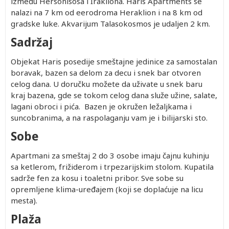
između Hersonisosa i Irakliona. Haris Apartments se
nalazi na 7 km od eerodroma Heraklion i na 8 km od
gradske luke. Akvarijum Talasokosmos je udaljen 2 km.
Sadržaj
Objekat Haris posedije smeštajne jedinice za samostalan
boravak, bazen sa delom za decu i snek bar otvoren
celog dana. U doručku možete da uživate u snek baru
kraj bazena, gde se tokom celog dana služe užine, salate,
lagani obroci i pića. Bazen je okružen ležaljkama i
suncobranima, a na raspolaganju vam je i bilijarski sto.
Sobe
Apartmani za smeštaj 2 do 3 osobe imaju čajnu kuhinju
sa ketlerom, frižiderom i trpezarijskim stolom. Kupatila
sadrže fen za kosu i toaletni pribor. Sve sobe su
opremljene klima-uređajem (koji se doplaćuje na licu
mesta).
Plaža