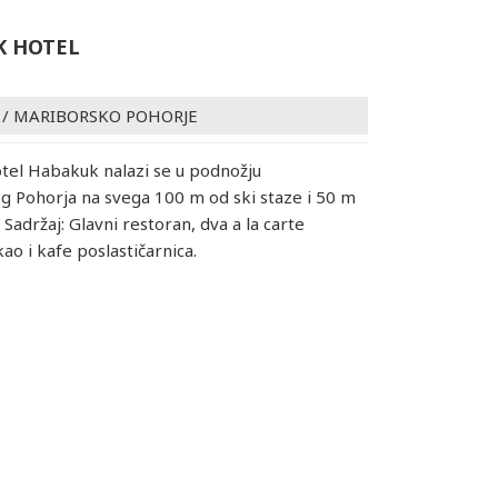
K HOTEL
/
MARIBORSKO POHORJE
otel Habakuk nalazi se u podnožju
 Pohorja na svega 100 m od ski staze i 50 m
Sadržaj: Glavni restoran, dva a la carte
ao i kafe poslastičarnica.