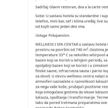
Sadržaj: Glavni restoran, dva a la carte res
Sobe: U sastavu hotela su standardne i sup
telefon, mini bar, sef i klima uređaj. Sve 
od kojih samo jedan deo ima.
Usluga: Polupansion.
WELLNESS I SPA CENTAR u sastavu hotela 
prostiru na površini od 740 m². Gostima j
temperature 33° C sa nekoliko whirpool-a 
bazen koji se koristi u letnjem periodu, 
spoljašnji bazen koji se koristi i u zimsko
finske saune, infracrvena sauna i parno kup
za skvoš. U okviru wellness centra nalazi 
atmosferi saznaćete o raznolikosti luksuz
za negu vaše kože, pružajući pozitivne re
koja omogućava gostima da iskuse luksuzni
luksuza, opuštanja i transformacije. Ter
tako da pored tretmana preparatima ove v
proizvode Babor kozmetike.