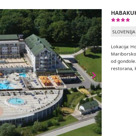
HABAKU
SLOVENIJA
Lokacija: H
Mariborskog
od gondole. 
restorana, k