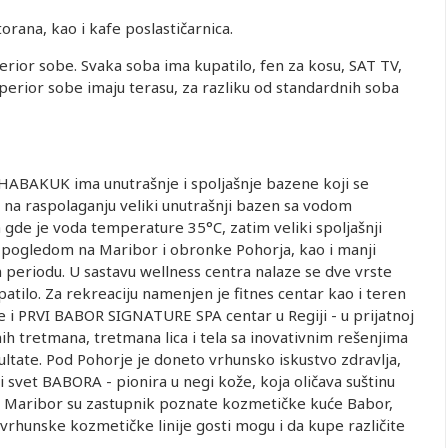
torana, kao i kafe poslastičarnica.
erior sobe. Svaka soba ima kupatilo, fen za kosu, SAT TV,
superior sobe imaju terasu, za razliku od standardnih soba
HABAKUK ima unutrašnje i spoljašnje bazene koji se
e na raspolaganju veliki unutrašnji bazen sa vodom
gde je voda temperature 35°C, zatim veliki spoljašnji
sa pogledom na Maribor i obronke Pohorja, kao i manji
m periodu. U sastavu wellness centra nalaze se dve vrste
atilo. Za rekreaciju namenjen je fitnes centar kao i teren
se i PRVI BABOR SIGNATURE SPA centar u Regiji - u prijatnoj
nih tretmana, tretmana lica i tela sa inovativnim rešenjima
zultate. Pod Pohorje je doneto vrhunsko iskustvo zdravlja,
 svet BABORA - pionira u negi kože, koja oličava suštinu
me Maribor su zastupnik poznate kozmetičke kuće Babor,
rhunske kozmetičke linije gosti mogu i da kupe različite