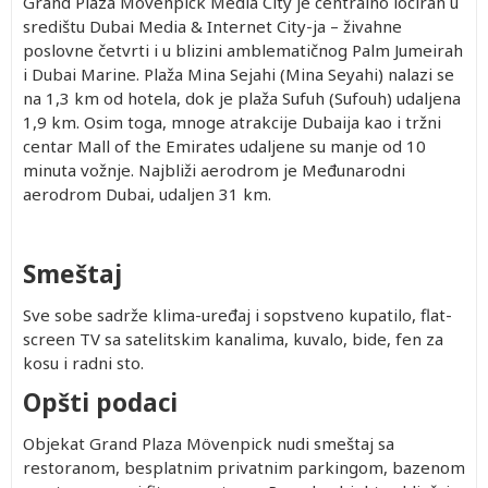
Grand Plaza Movenpick Media City je centralno lociran u
središtu Dubai Media & Internet City-ja – živahne
poslovne četvrti i u blizini amblematičnog Palm Jumeirah
i Dubai Marine. Plaža Mina Sejahi (Mina Seyahi) nalazi se
na 1,3 km od hotela, dok je plaža Sufuh (Sufouh) udaljena
1,9 km. Osim toga, mnoge atrakcije Dubaija kao i tržni
centar Mall of the Emirates udaljene su manje od 10
minuta vožnje. Najbliži aerodrom je Međunarodni
aerodrom Dubai, udaljen 31 km.
Smeštaj
Sve sobe sadrže klima-uređaj i sopstveno kupatilo, flat-
screen TV sa satelitskim kanalima, kuvalo, bide, fen za
kosu i radni sto.
Opšti podaci
Objekat Grand Plaza Mövenpick nudi smeštaj sa
restoranom, besplatnim privatnim parkingom, bazenom