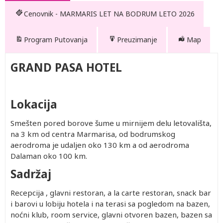
Cenovnik - MARMARIS LET NA BODRUM LETO 2026
Program Putovanja
Preuzimanje
Map
GRAND PASA HOTEL
Lokacija
Smešten pored borove šume u mirnijem delu letovališta,
na 3 km od centra Marmarisa, od bodrumskog
aerodroma je udaljen oko 130 km a od aerodroma
Dalaman oko 100 km.
Sadržaj
Recepcija , glavni restoran, a la carte restoran, snack bar
i barovi u lobiju hotela i na terasi sa pogledom na bazen,
noćni klub, room service, glavni otvoren bazen, bazen sa