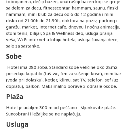
toboganima, dečiji bazen, unutrašnji bazen koji se greje
sa delom za decu, fitnesscentar, hammam, saunu, finski
hammam, mini klub za decu od 6 do 12 godina i mini
disko od 21.00h do 21.30h, doktora na poziv, parking i
garažu, market, internet cafe, dnevnu i noćnu animaciju,
stoni tenis, bilijar, Spa & Wellness deo, usluga pranja
veša, Wi Fi internet u lobiju hotela, usluga čuvanja dece,
sale za sastanke.
Sobe
Hotel ima 280 soba. Standard sobe veličine oko 28m2,
poseduju kupatilo (tuš-wc, fen za sušenje kose), mini bar
(voda pri dolasku), ketler, klimu, sat TV, telefon, sef (uz
doplatu), balkon. Maksimalno borave 3 odrasle osobe.
Plaža
Hotel je udaljen 300 m od peščano - šljunkovite plaže.
Suncobrani i ležaljke se ne naplaćuju.
Usluga