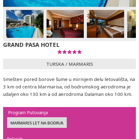
GRAND PASA HOTEL
TURSKA
/
MARMARIS
Smešten pored borove šume u mirnijem delu letovališta, na
3 km od centra Marmarisa, od bodrumskog aerodroma je
udaljen oko 130 km a od aerodroma Dalaman oko 100 km.
Program Putovanja
Polazak