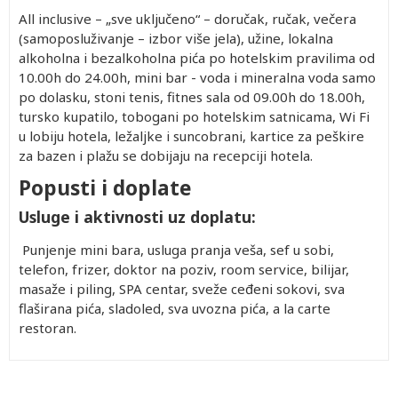
All inclusive – „sve uključeno“ – doručak, ručak, večera
(samoposluživanje – izbor više jela), užine, lokalna
alkoholna i bezalkoholna pića po hotelskim pravilima od
10.00h do 24.00h, mini bar - voda i mineralna voda samo
po dolasku, stoni tenis, fitnes sala od 09.00h do 18.00h,
tursko kupatilo, tobogani po hotelskim satnicama, Wi Fi
u lobiju hotela, ležaljke i suncobrani, kartice za peškire
za bazen i plažu se dobijaju na recepciji hotela.
Popusti i doplate
Usluge i aktivnosti uz doplatu:
Punjenje mini bara, usluga pranja veša, sef u sobi,
telefon, frizer, doktor na poziv, room service, bilijar,
masaže i piling, SPA centar, sveže ceđeni sokovi, sva
flaširana pića, sladoled, sva uvozna pića, a la carte
restoran.