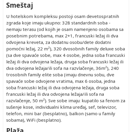
1,372.00
2,062.00
Besplatno
402.00
1,962.00
Smeštaj
1,032.00
1,462.00
Besplatno
402.00
1,402.00
1,252.00
1,862.00
Besplatno
402.00
1,772.00
U hotelskom kompleksu postoji osam devetospratnih
1,002.00
zgrada koje imaju ukupno: 328 standardnih soba -
1,412.00
Besplatno
402.00
1,352.00
nemaju terasu (od kojih je osam namenjeno osobama sa
1,292.00
1,912.00
Besplatno
402.00
1,822.00
posebnim potrebama, max 2+1, francuski ležaj ili dva
982.00
1,372.00
Besplatno
402.00
1,312.00
odvojena kreveta, za dodatnu osobu/dete dodatni
1,192.00
1,752.00
Besplatno
402.00
1,672.00
pomoćni ležaj, 22 m²), 320 dvosobnih family deluxe soba
972.00
1,352.00
Besplatno
402.00
1,302.00
(sa dve spavaće sobe, max 4 osobe, jedna soba francuski
1,242.00
1,832.00
Besplatno
402.00
1,742.00
ležaj ili dva odvojena ležaja, druga soba francuski ležaj ili
dva odvojena ležaja/ili sofa na razvlačenje, 36m²), 240
trosobnih family elite soba (imaju dnevnu sobu, dve
spavaće sobe odvojene vratima, max 6 osoba, jedna
soba francuski ležaj ili dva odvojena ležaja, druga soba
francuski ležaj ili dva odvojena ležaja/ili sofa na
Drugo
razvlačenje, 50 m²). Sve sobe imaju: kupatilo sa fenom za
Treće
Treće
Treće
Treće
Po
Prvo
Prvo
Drugo
dete 2-
dete 0-
dete 2-
dete 2-
dete 2-
osobi u
dete 0-
dete 2-
dete 0-
sušenje kose, individualni klima uređaj, sef, televizor,
12.99
1.99
12.99
12.99
12.99
trokrevetnoj
1.99
12.99
1.99
telefon, mini bar (besplatno), balkon (samo u family
god.
god.
god.
god.
god.
sobi
god.
god.
god.
832.00
390.00
832.00
1,202.00
1,202.00
1,632.00
Besplatno
402.00
Besplat
sobama), WiFi (besplatno).
(Prvo
(Prvo
(Prvo
(Prvo
(Prvo
(Prvo
992.00
550.00
992.00
1,512.00
1,512.00
2,132.00
Besplatno
402.00
Besplat
dete 2-
dete 0-
dete 0-
dete 0-
dete 2-
dete 0-
Plaža