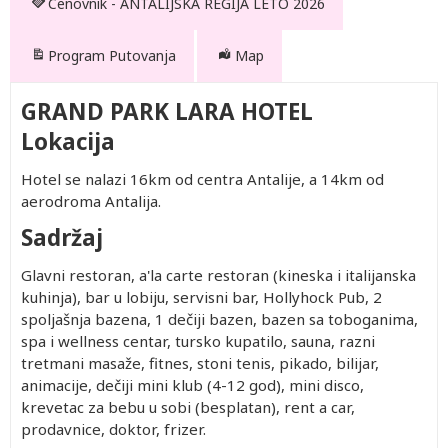
Cenovnik - ANTALIJSKA REGIJA LETO 2026
Program Putovanja
Map
GRAND PARK LARA HOTEL
Lokacija
Hotel se nalazi 16km od centra Antalije, a 14km od
aerodroma Antalija.
Sadržaj
Glavni restoran, a'la carte restoran (kineska i italijanska
kuhinja), bar u lobiju, servisni bar, Hollyhock Pub, 2
Drugo
Po
Prvo
Prvo
Po
spoljašnja bazena, 1 dečiji bazen, bazen sa toboganima,
dete 2-
osobi u
dete 0-
dete 2-
osobi u
spa i wellness centar, tursko kupatilo, sauna, razni
12.99
trokrevetnoj
1.99
12.99
četvorokrevetnoj
tretmani masaže, fitnes, stoni tenis, pikado, bilijar,
god.
sobi
god.
god.
sobi
1,062.00
1,522.00
Besplatno
402.00
1,452.00
animacije, dečiji mini klub (4-12 god), mini disco,
(Prvo
1,322.00
1,972.00
Besplatno
402.00
1,872.00
krevetac za bebu u sobi (besplatan), rent a car,
dete 2-
1,062.00
prodavnice, doktor, frizer.
1,522.00
Besplatno
402.00
1,452.00
12.99)