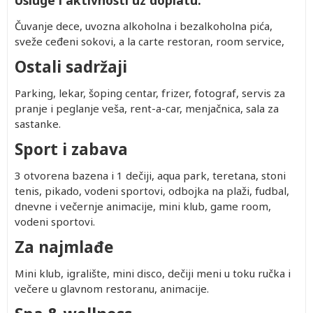
Usluge i aktivnosti uz doplatu:
no
402.00
Besplatno
402.00
1,062.00
dete 0-
dete 0-
dete 2-
no
402.00
Besplatno
402.00
882.00
1.99)
1.99)
12.99)
Čuvanje dece, uvozna alkoholna i bezalkoholna pića,
no
402.00
Besplatno
402.00
1,102.00
sveže ceđeni sokovi, a la carte restoran, room service,
no
402.00
Besplatno
402.00
862.00
Ostali sadržaji
no
402.00
Besplatno
402.00
1,012.00
no
402.00
Besplatno
402.00
832.00
Parking, lekar, šoping centar, frizer, fotograf, servis za
no
402.00
Besplatno
402.00
1,012.00
pranje i peglanje veša, rent-a-car, menjačnica, sala za
no
402.00
Besplatno
402.00
802.00
sastanke.
no
402.00
Besplatno
402.00
932.00
Sport i zabava
no
402.00
Besplatno
402.00
782.00
no
402.00
Besplatno
402.00
972.00
3 otvorena bazena i 1 dečiji, aqua park, teretana, stoni
tenis, pikado, vodeni sportovi, odbojka na plaži, fudbal,
dnevne i večernje animacije, mini klub, game room,
vodeni sportovi.
Za najmlađe
Mini klub, igralište, mini disco, dečiji meni u toku ručka i
večere u glavnom restoranu, animacije.