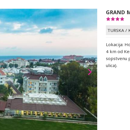
GRAND 
TURSKA
/
Lokacija: Ho
4 km od Kem
sopstvenu p
ulica).