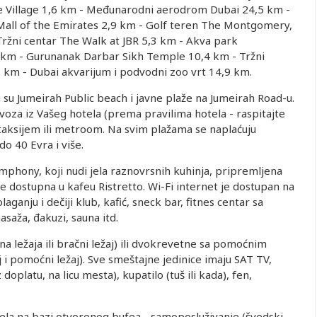
e Village 1,6 km - Međunarodni aerodrom Dubai 24,5 km -
all of the Emirates 2,9 km - Golf teren The Montgomery,
Tržni centar The Walk at JBR 5,3 km - Akva park
km - Gurunanak Darbar Sikh Temple 10,4 km - Tržni
9 km - Dubai akvarijum i podvodni zoo vrt 14,9 km.
u su Jumeirah Public beach i javne plaže na Jumeirah Road-u.
oza iz Vašeg hotela (prema pravilima hotela - raspitajte
, taksijem ili metroom. Na svim plažama se naplaćuju
do 40 Evra i više.
mphony, koji nudi jela raznovrsnih kuhinja, pripremljena
je dostupna u kafeu Ristretto. Wi-Fi internet je dostupan na
ganju i dečiji klub, kafić, sneck bar, fitnes centar sa
saža, đakuzi, sauna itd.
 ležaja ili bračni ležaj) ili dvokrevetne sa pomoćnim
aj i pomoćni ležaj). Sve smeštajne jedinice imaju SAT TV,
 doplatu, na licu mesta), kupatilo (tuš ili kada), fen,
jela na bazi otvorenog bufea - samoposluživanje (švedski