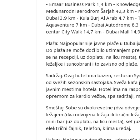
- Emaar Business Park 1,4 km - Knowledg
Međunarodni aerodrom Šarjah 42,3 km - M
Dubai 3,9 km - Kula Burj Al Arab 4,7 km - 
Aquaventure 7 km - Dubai Autodrome 8,3 
centar City Walk 14,7 km - Dubai Mall 14,
Plaža: Najpopularnije javne plaže u Dubaij
Do plaža se može doći bilo uzimanjem prev
se na recepciji, uz doplatu, na licu mesta)
ležaljke i suncobrani i to zavisno od plaže, 
Sadržaj: Ovaj hotel ima bazen, restoran Sy
od svežih sezonskih sastojaka. Sveža kafa 
javnim mestima hotela. Hotel ima na raspola
opremom za kardio vežbe, spa sadržaji, ma
Smeštaj: Sobe su dvokrevetne (dva odvojena
ležajem (dva odvojena ležaja ili bračni lež
mini bar (uz doplatu, na licu mesta), sef (uz
električni čajnik, telefon, klima uređaj.
Usluga: Noćenje sa doručkom - izbor više 