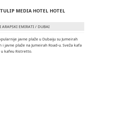
TULIP MEDIA HOTEL HOTEL
I ARAPSKI EMIRATI
/
DUBAI
opularnije javne plaže u Dubaiju su Jumeirah
h i javne plaže na Jumeirah Road-u. Sveža kafa
 u kafeu Ristretto.