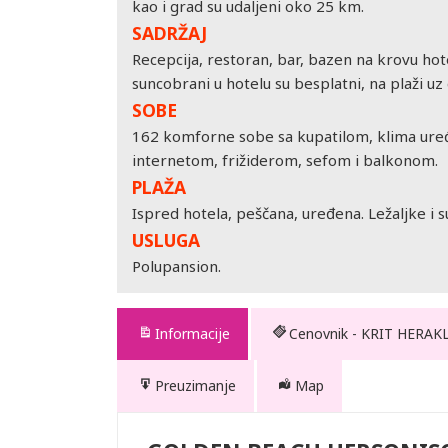
kao i grad su udaljeni oko 25 km.
SADRŽAJ
Recepcija, restoran, bar, bazen na krovu hotela,
suncobrani u hotelu su besplatni, na plaži uz
SOBE
162 komforne sobe sa kupatilom, klima uređ
internetom, frižiderom, sefom i balkonom.
PLAŽA
Ispred hotela, peščana, uređena. Ležaljke i 
USLUGA
Polupansion.
Informacije
Cenovnik - KRIT HERAK
Preuzimanje
Map