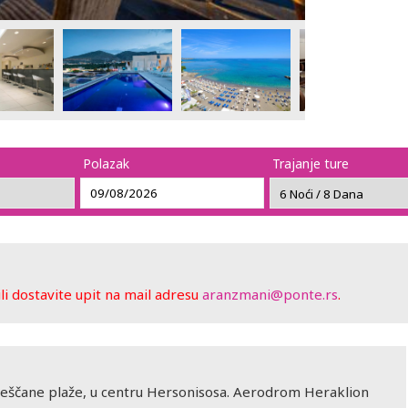
Polazak
Trajanje ture
 dostavite upit na mail adresu
aranzmani@ponte.rs
.
ščane plaže, u centru Hersonisosa. Aerodrom Heraklion