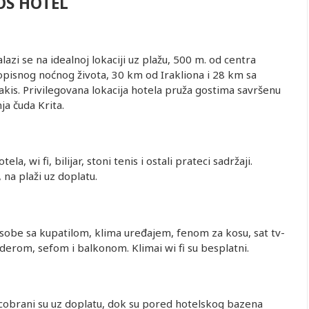
OS HOTEL
zi se na idealnoj lokaciji uz plažu, 500 m. od centra
ivopisnog noćnog života, 30 km od Irakliona i 28 km sa
s. Privilegovana lokacija hotela pruža gostima savršenu
nja čuda Krita.
a, wi fi, bilijar, stoni tenis i ostali prateci sadržaji.
 na plaži uz doplatu.
obe sa kupatilom, klima uređajem, fenom za kosu, sat tv-
derom, sefom i balkonom. Klimai wi fi su besplatni.
suncobrani su uz doplatu, dok su pored hotelskog bazena