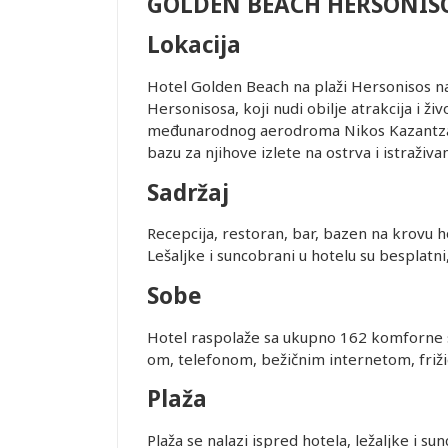
OS
GOLDEN BEACH HERSONIS
Lokacija
Hotel Golden Beach na plaži Hersonisos nala
Hersonisosa, koji nudi obilje atrakcija i ž
edviđenom za
međunarodnog aerodroma Nikos Kazantzaki
. Transfer
bazu za njihove izlete na ostrva i istraživa
Sadržaj
tnera i
Recepcija, restoran, bar, bazen na krovu hotel
Lešaljke i suncobrani u hotelu su besplatni,
erodroma u
Sobe
Q4834 do
Hotel raspolaže sa ukupno 162 komforne s
om, telefonom, bežičnim internetom, friži
ovanja
Plaža
ice dostupne
Plaža se nalazi ispred hotela, ležaljke i 