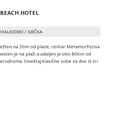
BEACH HOTEL
/
HALKIDIKI
/
GRČKA
mešten na 30m od plaze, centar Metamorfozisa
mesten je na plaži a udaljen je oko 80Km od
erodroma. Smeštaj:Klasične sobe za dve ili tri