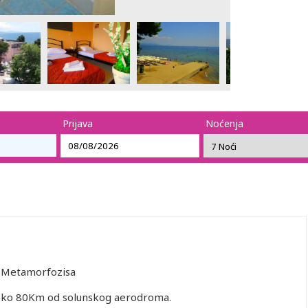
Prijava
Noćenja
r Metamorfozisa
e oko 80Km od solunskog aerodroma.