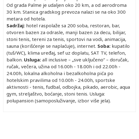
Od grada Palme je udaljen oko 20 km, a od aerodroma
30 km. Stanica gradskog prevoza nalazi se na oko 300
metara od hotela.
Sadržaj:
hotel raspolaže sa 200 soba, restoran, bar,
otvoren bazen za odrasle, manji bazen za decu, bilijar,
stoni tenis, tereni za tenis, sportovi na vodi, animacija,
sauna (korišćenje se naplaćuje), internet.
Soba:
kupatilo
(tuš/WC), klima uređaj, sef uz doplatu, SAT TV, telefon,
balkon.
Usluga:
all inclusive – „sve uključeno“ – doručak,
ručak, večera, užina od 16.00h - 18.00h i od 22.00h -
24.00h, lokalna alkoholna i bezalkoholna pića po
hotelskim pravilima od 10.00h - 24.00h, sportske
aktivnosti - tenis, fudbal, odbojka, pikado, aerobic, aqua
gym, streljaštvo, boćanje, stoni tenis. Usluga:
polupansion (samoposluživanje, izbor više jela).