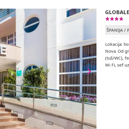
GLOBALE
ŠPANIJA
/
Lokacija: h
Nova. Od gr
(tuš/WC), fe
Wi Fi, sef u