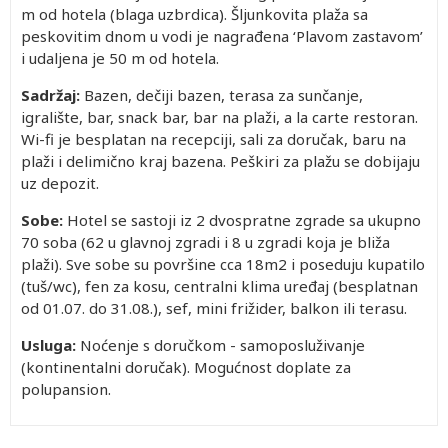
m od hotela (blaga uzbrdica). Šljunkovita plaža sa
peskovitim dnom u vodi je nagrađena ‘Plavom zastavom’
i udaljena je 50 m od hotela.
Sadržaj:
Bazen, dečiji bazen, terasa za sunčanje,
igralište, bar, snack bar, bar na plaži, a la carte restoran.
Wi-fi je besplatan na recepciji, sali za doručak, baru na
plaži i delimično kraj bazena. Peškiri za plažu se dobijaju
uz depozit.
Sobe:
Hotel se sastoji iz 2 dvospratne zgrade sa ukupno
70 soba (62 u glavnoj zgradi i 8 u zgradi koja je bliža
plaži). Sve sobe su površine cca 18m2 i poseduju kupatilo
(tuš/wc), fen za kosu, centralni klima uređaj (besplatnan
od 01.07. do 31.08.), sef, mini frižider, balkon ili terasu.
Usluga:
Noćenje s doručkom - samoposluživanje
(kontinentalni doručak). Mogućnost doplate za
polupansion.